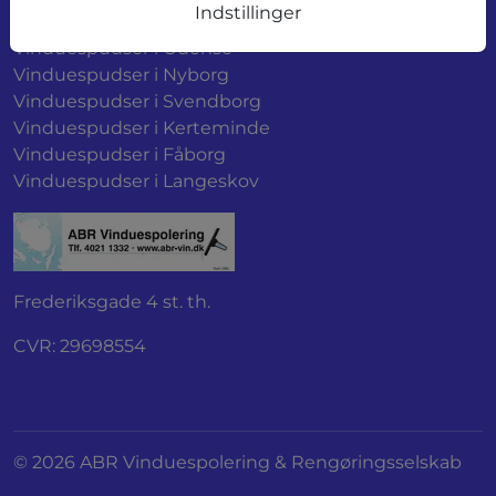
Sider
Indstillinger
Vinduespudser i Odense
Vinduespudser i Nyborg
Vinduespudser i Svendborg
Vinduespudser i Kerteminde
Vinduespudser i Fåborg
Vinduespudser i Langeskov
Frederiksgade 4 st. th.
CVR: 29698554
© 2026 ABR Vinduespolering & Rengøringsselskab