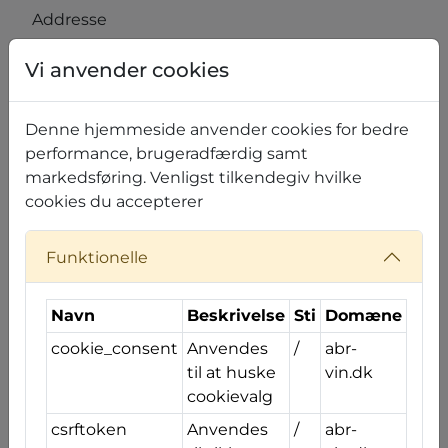
Addresse
Vi anvender cookies
Postnummer
By
Denne hjemmeside anvender cookies for bedre
performance, brugeradfærdig samt
markedsføring. Venligst tilkendegiv hvilke
Telefonnummer
Email
cookies du accepterer
Funktionelle
Interval
Navn
Beskrivelse
Sti
Domæne
cookie_consent
Anvendes
/
abr-
Beskrivelse af opgaven
til at huske
vin.dk
cookievalg
csrftoken
Anvendes
/
abr-