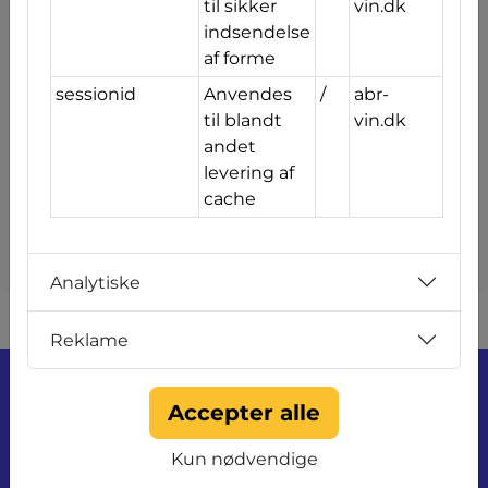
til sikker
vin.dk
indsendelse
Upload billeder af dine vinduer, og få et
af forme
strakstilbud i løbet af 12 timer.
sessionid
Anvendes
/
abr-
Billederne skal gerne vise alle facader og alle typer af
til blandt
vin.dk
vinduer.
andet
levering af
cache
Send & Få et Tilbud
Analytiske
Reklame
Kontakt os
Accepter alle
christian@abr-vin.dk
40 21 13 32
Kun nødvendige